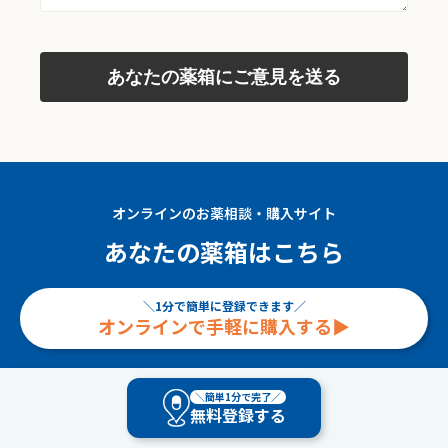
あなたの薬箱にご意見を送る
オンラインのお薬相談・購入サイト
あなたの薬箱はこちら
＼1分で簡単に登録できます／
オンラインで手軽に購入する▶︎
＊ご利用には会員登録（登録無料）が必要です。登録済みの方も上記か
＼簡単1分で完了／
らお進みください。
無料登録する
＊ご登録時に健康保険の資格を入力します。マイナンバーカード（マイ
ナポータル）、資格情報のお知らせ、健康保険証、資格確認書などをお